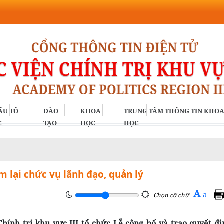
ẤU TỔ
ĐÀO
KHOA
TRUNG TÂM THÔNG TIN KHO
C
TẠO
HỌC
HỌC
m lại chức vụ lãnh đạo, quản lý
A
a
Chọn cỡ chữ
hính trị khu vực III tổ chức Lễ công bố và trao quyết đ