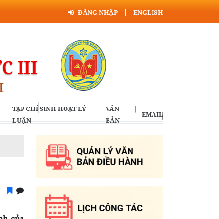
ĐĂNG NHẬP
ENGLISH
A
TẠP CHÍ SINH HOẠT LÝ
VĂN
EMAIL
LUẬN
BẢN
ịnh của