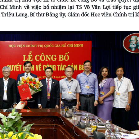
Chí Minh về việc bổ nhiệm lại TS Võ Văn Lợi tiếp tục gi
iệu Long, Bí thư Đảng ủy, Giám đốc Học viện Chính trị 