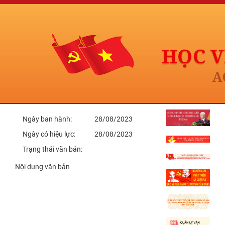
Trang chủ
39-NQ/TW
Trích yếu:
Loại văn bản:
Văn bản 1;
Người kí:
Ngày ban hành:
28/08/2023
Ngày có hiệu lực:
28/08/2023
Trạng thái văn bản:
Nội dung văn bản