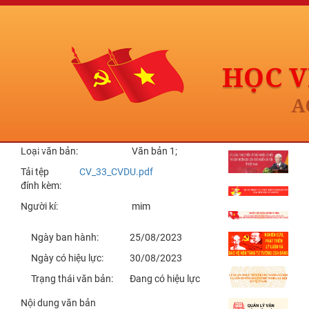
Trang chủ
3794
Trích yếu: Công văn số 33-CV/ĐU
về việc hưởng ứng Giải báo chí
toàn quốc về xây dựng Đảng
mang tên Búa liềm vàng
Loại văn bản:
Văn bản 1;
Tải tệp
CV_33_CVDU.pdf
đính kèm:
Người kí:
mim
Ngày ban hành:
25/08/2023
Ngày có hiệu lực:
30/08/2023
Trạng thái văn bản:
Đang có hiệu lực
Nội dung văn bản