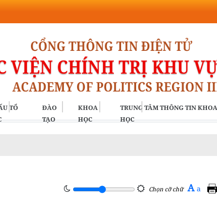
ẤU TỔ
ĐÀO
KHOA
TRUNG TÂM THÔNG TIN KHO
C
TẠO
HỌC
HỌC
A
a
Chọn cỡ chữ