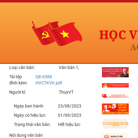
Trang chủ
6588
Trích yếu: Quyết định về chức
năng, nhiệm vụ, quyền hạn, tổ
chức bộ máy của Học viện Chính
trị khu vực II
Loại văn bản:
Văn bản 1;
Tải tệp
QĐ 6588
đính kèm:
HVCTKVII.pdf
Người kí:
ThuyVT
Ngày ban hành:
23/08/2023
Ngày có hiệu lực:
01/09/2023
Trạng thái văn bản:
Hết hiệu lực
Nội dung văn bản